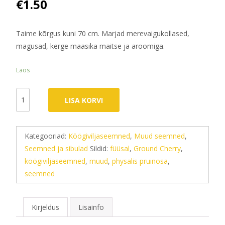
€
1.50
Taime kõrgus kuni 70 cm. Marjad merevaigukollased,
magusad, kerge maasika maitse ja aroomiga.
Laos
Füüsal
LISA KORVI
Ground
Cherry
0,2
Kategooriad:
Köögiviljaseemned
,
Muud seemned
,
g
Seemned ja sibulad
Sildid:
füüsal
,
Ground Cherry
,
kogus
köögiviljaseemned
,
muud
,
physalis pruinosa
,
seemned
Kirjeldus
Lisainfo