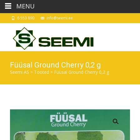
MENU
6 553 890
info@seemi.ee
Füüsal Ground Cherry 0,2 g
Seemi AS
>
Tooted
>
Füüsal Ground Cherry 0,2 g