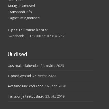
Müügitingimused
Transpordi info
Tagastustingimused
E-poe tellimuse konto:
Swedbank: EE152200221073148257
Uudised
Uus makselahendus
24. märts 2023
E-pood avatud!
26. veebr 2020
Avasime uue kodulehe.
16. jaan 2020
Talisibul ja taliküüslauk.
23. okt 2019