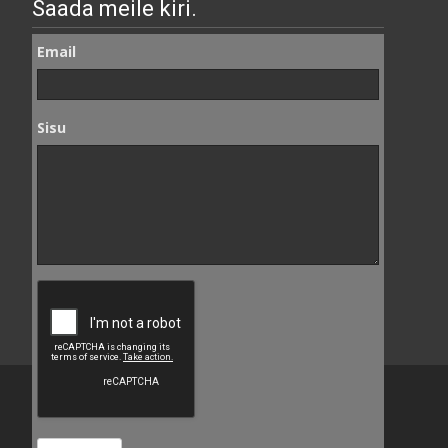
Saada meile kiri.
Email
Sisu
Copyright © Seemi AS
Powered by WordPress
, Theme
i-craft
by TemplatesNext.