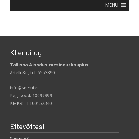
MENU
Klienditugi
Tallinna Aiandus-mesinduskauplus
Artelli 8c ; tel: 6553890
info@seemi.ee
Reg. kood: 10099399
KMKR: EE100152340
Ettevõttest
Seemi AS