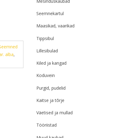
Mesinduskaubad
Seemnekartul
Maasikad, vaarikad
Tippsibul
Seemned
Lillesibulad
r. alba
,
Kiled ja kangad
Koduvein
Purgid, pudelid
Kaitse ja tõrje
Väetised ja mullad
Tööriistad
Muud kaubad