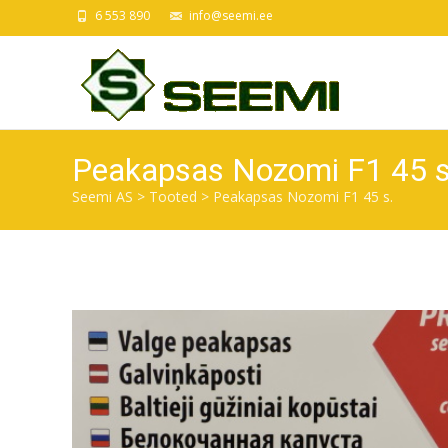
6 553 890
info@seemi.ee
Peakapsas Nozomi F1 45 s
Seemi AS
>
Tooted
>
Peakapsas Nozomi F1 45 s.