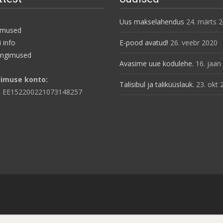
Uus makselahendus
24. märts 
imused
 info
E-pood avatud!
26. veebr 2020
ingimused
Avasime uue kodulehe.
16. jaan
limuse konto:
Talisibul ja taliküüslauk.
23. okt 
: EE152200221073148257