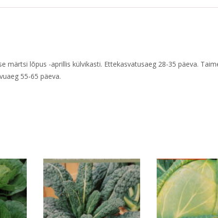
se märtsi lõpus -aprillis külvikasti. Ettekasvatusaeg 28-35 päeva. Tai
svuaeg 55-65 päeva.