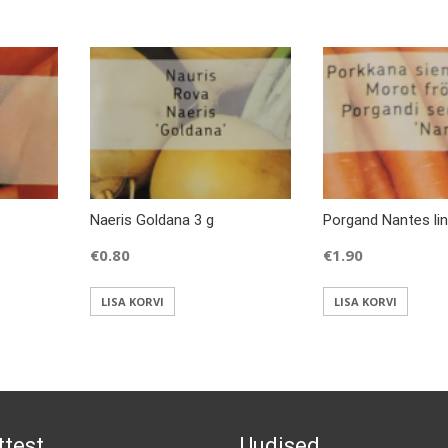
Naeris Goldana 3 g
Porgand Nantes lin
€
0.80
€
1.90
LISA KORVI
LISA KORVI
ttest
Uudised