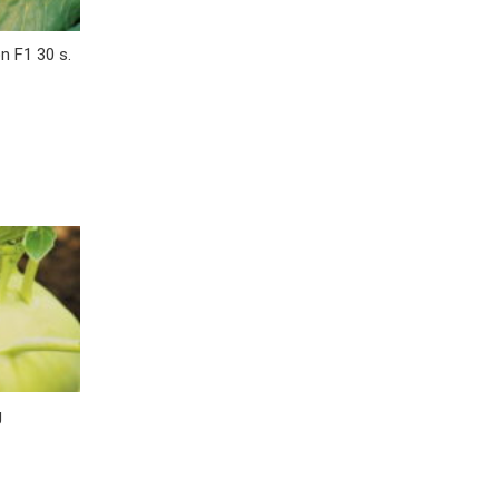
 F1 30 s.
g