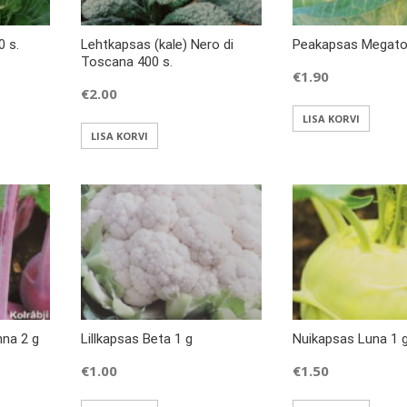
0 s.
Lehtkapsas (kale) Nero di
Peakapsas Megaton
Toscana 400 s.
€
1.90
€
2.00
LISA KORVI
LISA KORVI
nna 2 g
Lillkapsas Beta 1 g
Nuikapsas Luna 1 
€
1.00
€
1.50