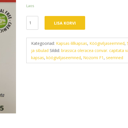
Laos
Peakapsas
LISA KORVI
Nozomi
F1
45
Kategooriad:
Kapsas-lillkapsas
,
Köögiviljaseemned
,
s.
ja sibulad
Sildid:
brassica oleracea convar. capitata va
kogus
kapsas
,
köögiviljaseemned
,
Nozomi F1
,
seemned