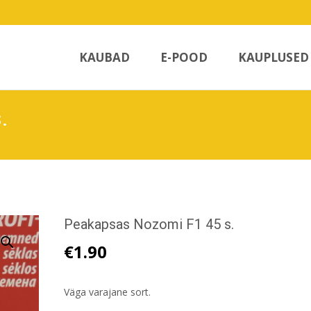
Skip
to
KAUBAD
E-POOD
KAUPLUSED
content
.
Peakapsas Nozomi F1 45 s.
€
1.90
Väga varajane sort.