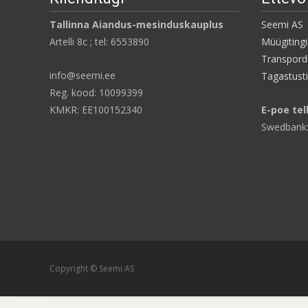
Tallinna Aiandus-mesinduskauplus
Seemi AS
Artelli 8c ; tel: 6553890
Müügiting
Transpordi
info@seemi.ee
Tagastust
Reg. kood: 10099399
KMKR: EE100152340
E-poe tel
Swedbank
Copyright © Seemi AS