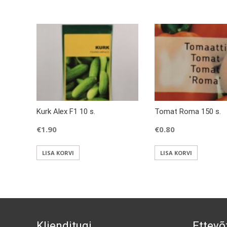
Kurk Alex F1 10 s.
Tomat Roma 150 s.
€
1.90
€
0.80
LISA KORVI
LISA KORVI
Klienditugi
Ettevõ