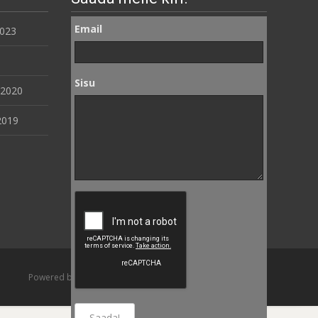
Email
2023
Sisu
 2020
2019
Powered by WordPress
, Theme
i-craft
by TemplatesNext.
Saada!