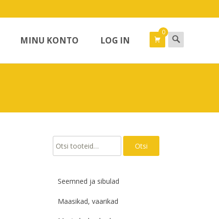
0
Search
MINU KONTO
LOG IN
for:
Otsi:
Otsi
Seemned ja sibulad
Maasikad, vaarikad