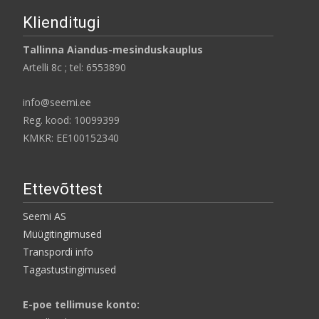
Klienditugi
Tallinna Aiandus-mesinduskauplus
Artelli 8c ; tel: 6553890
info@seemi.ee
Reg. kood: 10099399
KMKR: EE100152340
Ettevõttest
Seemi AS
Müügitingimused
Transpordi info
Tagastustingimused
E-poe tellimuse konto: