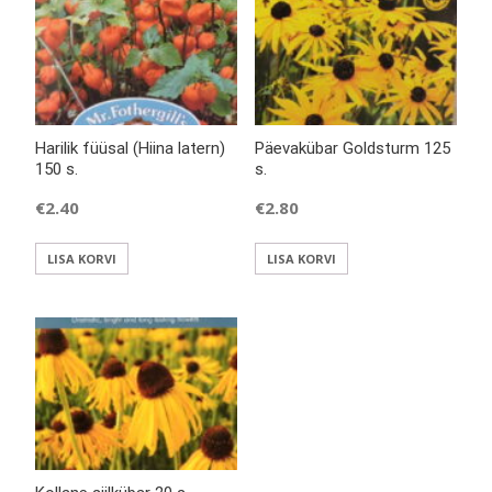
Harilik füüsal (Hiina latern)
Päevakübar Goldsturm 125
150 s.
s.
€
2.40
€
2.80
LISA KORVI
LISA KORVI