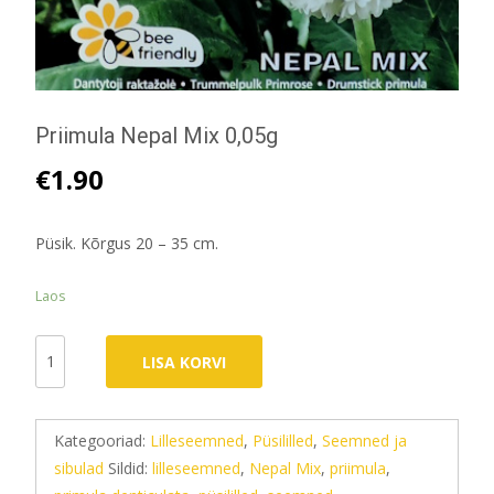
Priimula Nepal Mix 0,05g
€
1.90
Püsik. Kõrgus 20 – 35 cm.
Laos
Priimula
LISA KORVI
Nepal
Mix
0,05g
Kategooriad:
Lilleseemned
,
Püsililled
,
Seemned ja
kogus
sibulad
Sildid:
lilleseemned
,
Nepal Mix
,
priimula
,