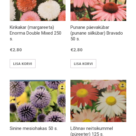
Kirikakar (margareeta)
Punane päevakübar
Enorma Double Mixed 250
(punane siilkübar) Bravado
s.
50 s.
€
2.80
€
2.80
LISA KORVI
LISA KORVI
Sinine mesiohakas 50 s.
Lõhnav neitsikummel
(püreeter) 125 s.