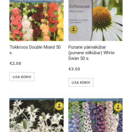
Tokkroos Double Mixed 50
Punane päevakübar
s.
(punane siilkübar) White
Swan 50 s.
€
2.00
€
3.00
LISA KORVI
LISA KORVI