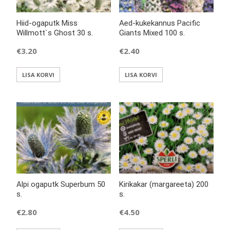
Hiid-ogaputk Miss
Aed-kukekannus Pacific
Willmott`s Ghost 30 s.
Giants Mixed 100 s.
€
3.20
€
2.40
LISA KORVI
LISA KORVI
Alpi ogaputk Superbum 50
Kirikakar (margareeta) 200
s.
s.
€
2.80
€
4.50