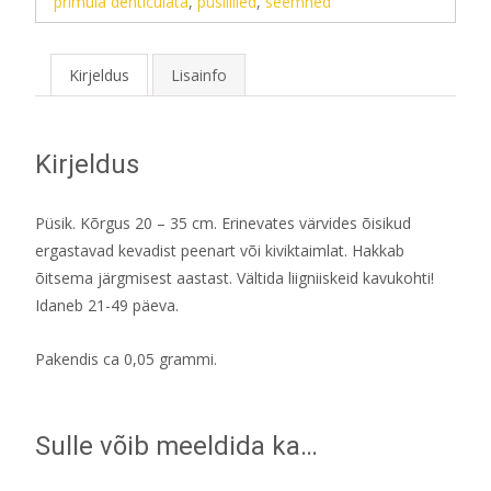
primula denticulata
,
püsililled
,
seemned
Kirjeldus
Lisainfo
Kirjeldus
Püsik. Kõrgus 20 – 35 cm. Erinevates värvides õisikud
ergastavad kevadist peenart või kiviktaimlat. Hakkab
õitsema järgmisest aastast. Vältida liigniiskeid kavukohti!
Idaneb 21-49 päeva.
Pakendis ca 0,05 grammi.
Sulle võib meeldida ka…