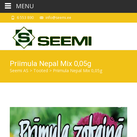
MENU
6 553 890
info@seemi.ee
Priimula Nepal Mix 0,05g
Seemi AS
>
Tooted
>
Priimula Nepal Mix 0,05g