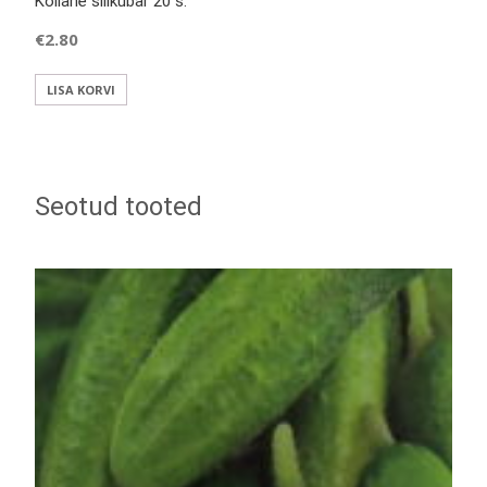
Kollane siilkübar 20 s.
€
2.80
LISA KORVI
Seotud tooted