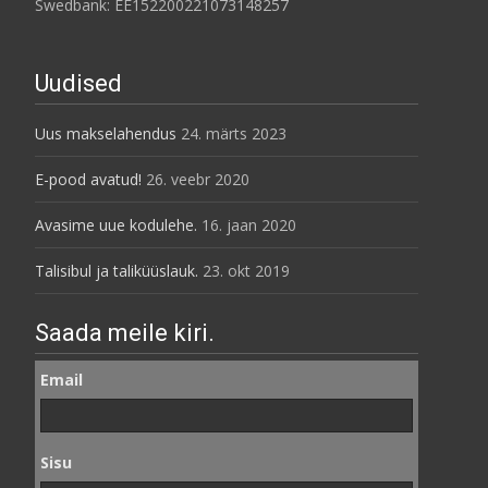
Swedbank: EE152200221073148257
Uudised
Uus makselahendus
24. märts 2023
E-pood avatud!
26. veebr 2020
Avasime uue kodulehe.
16. jaan 2020
Talisibul ja taliküüslauk.
23. okt 2019
Saada meile kiri.
Email
Sisu