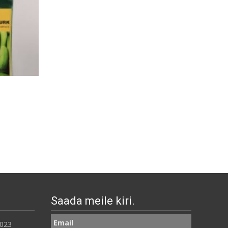
Lõvilõug Rust Resistant Mixed
Naeris Goldana 
1000 s.
€
0.80
€
2.20
LISA KORVI
LISA KORVI
Saada meile kiri.
Email
2023