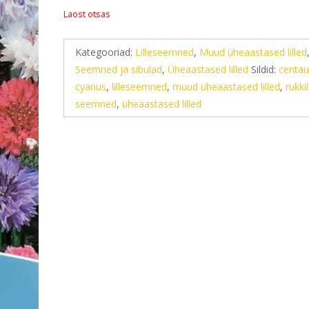
Laost otsas
Kategooriad:
Lilleseemned
,
Muud üheaastased lilled
Seemned ja sibulad
,
Üheaastased lilled
Sildid:
centau
cyanus
,
lilleseemned
,
muud üheaastased lilled
,
rukkili
seemned
,
üheaastased lilled