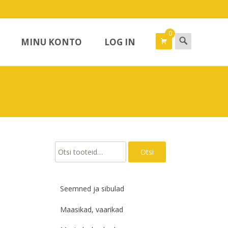
0
Search
MINU KONTO
LOG IN
for:
Otsi:
Otsi
Seemned ja sibulad
Maasikad, vaarikad