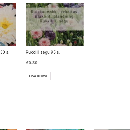
30 s.
Rukkilill segu 95 s.
€
0.80
LISA KORVI