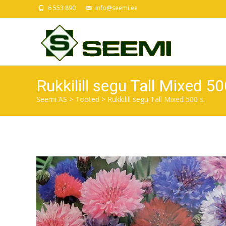
6 553 890
info@seemi.ee
Rukkilill segu Tall Mixed 50
Seemi AS
>
Tooted
>
Rukkilill segu Tall Mixed 500 s.