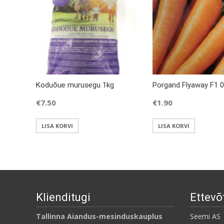
Koduõue murusegu 1kg
Porgand Flyaway F1 0
€
7.50
€
1.90
LISA KORVI
LISA KORVI
Klienditugi
Ettevõ
Tallinna Aiandus-mesinduskauplus
Seemi AS