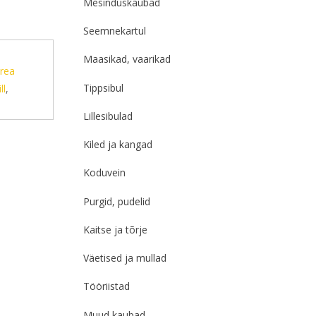
Mesinduskaubad
Seemnekartul
,
Maasikad, vaarikad
rea
Tippsibul
ll
,
Lillesibulad
Kiled ja kangad
Koduvein
Purgid, pudelid
Kaitse ja tõrje
Väetised ja mullad
Tööriistad
Muud kaubad