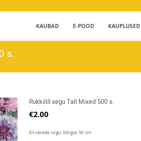
Skip
to
KAUBAD
E-POOD
KAUPLUSED
content
0 s.
Rukkilill segu Tall Mixed 500 s.
€
2.00
Eri värvide segu. Kõrgus 90 cm.