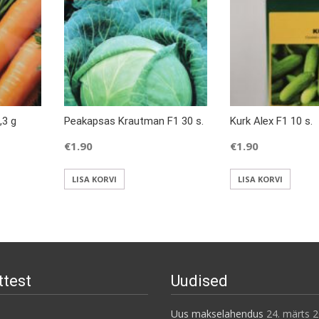
,3 g
Peakapsas Krautman F1 30 s.
Kurk Alex F1 10 s.
€
1.90
€
1.90
LISA KORVI
LISA KORVI
ttest
Uudised
Uus makselahendus
24. märts 