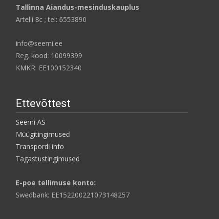
Tallinna Aiandus-mesinduskauplus
Artelli 8c ; tel: 6553890
info@seemi.ee
Reg. kood: 10099399
KMKR: EE100152340
Ettevõttest
Seemi AS
Müügitingimused
Transpordi info
Tagastustingimused
E-poe tellimuse konto:
Swedbank: EE152200221073148257