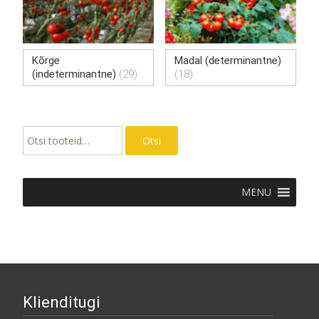
Kõrge
Madal (determinantne)
(indeterminantne)
(29)
(18)
Otsi:
Otsi
MENU
Klienditugi