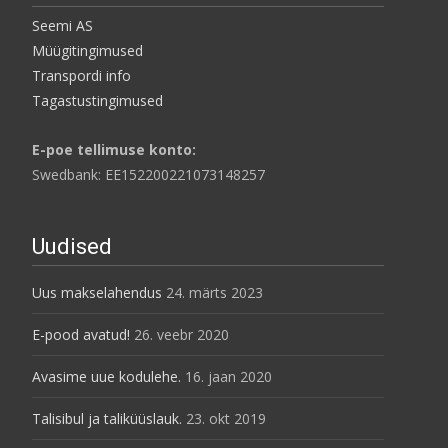
Seemi AS
Müügitingimused
Transpordi info
Tagastustingimused
E-poe tellimuse konto:
Swedbank: EE152200221073148257
Uudised
Uus makselahendus
24. märts 2023
E-pood avatud!
26. veebr 2020
Avasime uue kodulehe.
16. jaan 2020
Talisibul ja taliküüslauk.
23. okt 2019