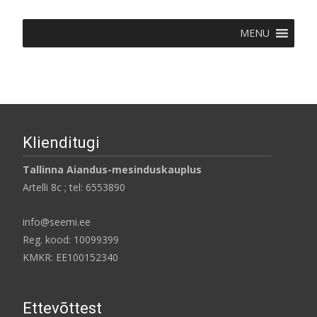
MENU
Klienditugi
Tallinna Aiandus-mesinduskauplus
Artelli 8c ; tel: 6553890
info@seemi.ee
Reg. kood: 10099399
KMKR: EE100152340
Ettevõttest