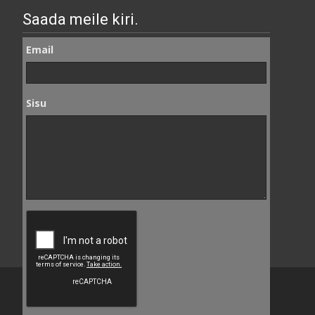
Saada meile kiri.
Email
Sisu
Copyright © Seemi AS
Powered by WordPress
, Theme
i-craft
by TemplatesNext.