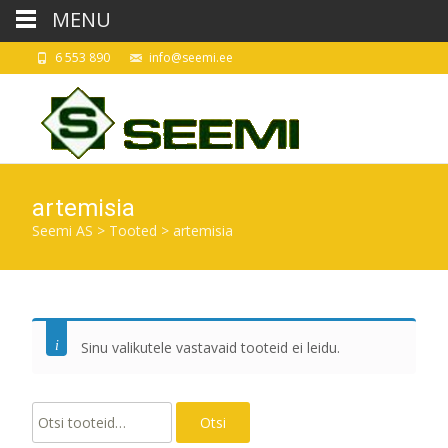
MENU
6 553 890
info@seemi.ee
artemisia
Seemi AS
>
Tooted
>
artemisia
Sinu valikutele vastavaid tooteid ei leidu.
Otsi:
Otsi