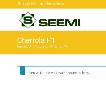
6 553 890
info@seemi.ee
Cherrola F1
Seemi AS
>
Tooted
>
Cherrola F1
Sinu valikutele vastavaid tooteid ei leidu.