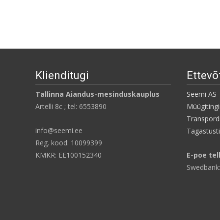
Klienditugi
Ettevõ
Tallinna Aiandus-mesinduskauplus
Seemi AS
Artelli 8c ; tel: 6553890
Müügiting
Transpordi
info@seemi.ee
Tagastust
Reg. kood: 10099399
KMKR: EE100152340
E-poe tel
Swedbank