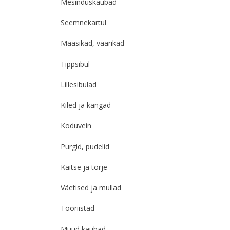
Mesinduskaubad
Seemnekartul
Maasikad, vaarikad
Tippsibul
Lillesibulad
Kiled ja kangad
Koduvein
Purgid, pudelid
Kaitse ja tõrje
Väetised ja mullad
Tööriistad
Muud kaubad