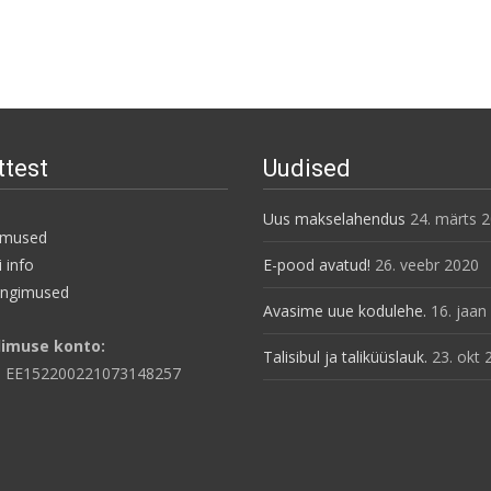
ttest
Uudised
Uus makselahendus
24. märts 
imused
 info
E-pood avatud!
26. veebr 2020
ingimused
Avasime uue kodulehe.
16. jaan
limuse konto:
Talisibul ja taliküüslauk.
23. okt 
: EE152200221073148257