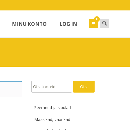
0
Search
MINU KONTO
LOG IN
for:
Otsi:
Otsi
Seemned ja sibulad
Maasikad, vaarikad