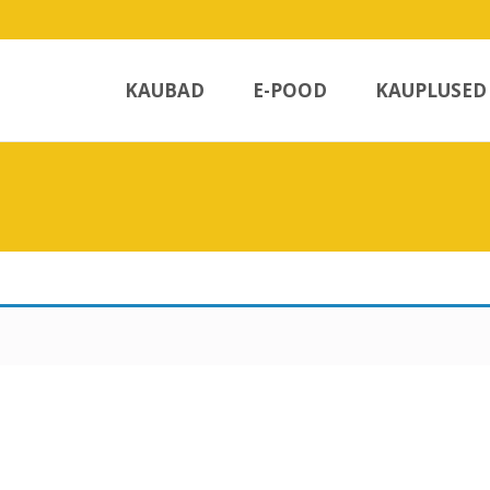
Skip
to
KAUBAD
E-POOD
KAUPLUSED
content