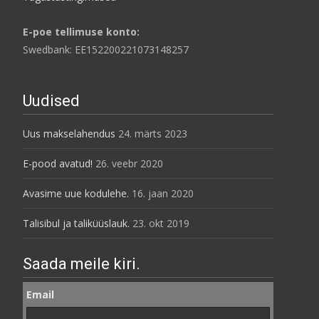
E-poe tellimuse konto:
Swedbank: EE152200221073148257
Uudised
Uus makselahendus
24. märts 2023
E-pood avatud!
26. veebr 2020
Avasime uue kodulehe.
16. jaan 2020
Talisibul ja taliküüslauk.
23. okt 2019
Saada meile kiri.
Email