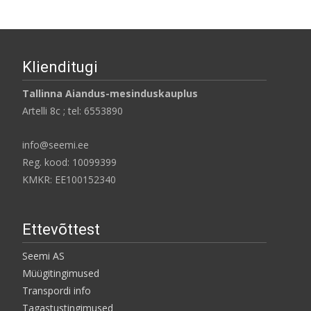
Klienditugi
Tallinna Aiandus-mesinduskauplus
Artelli 8c ; tel: 6553890
info@seemi.ee
Reg. kood: 10099399
KMKR: EE100152340
Ettevõttest
Seemi AS
Müügitingimused
Transpordi info
Tagastustingimused