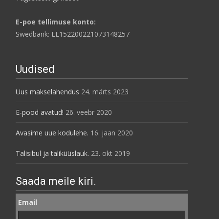
E-poe tellimuse konto:
Swedbank: EE152200221073148257
Uudised
Uus makselahendus
24. märts 2023
E-pood avatud!
26. veebr 2020
Avasime uue kodulehe.
16. jaan 2020
Talisibul ja taliküüslauk.
23. okt 2019
Saada meile kiri.
Email