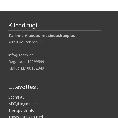
Klienditugi
Tallinna Aiandus-mesinduskauplus
Artelli 8c ; tel: 6553890
info@seemi.ee
Reg. kood: 10099399
KMKR: EE100152340
Ettevõttest
Seemi AS
Müügitingimused
Transpordi info
Tagastustingimused