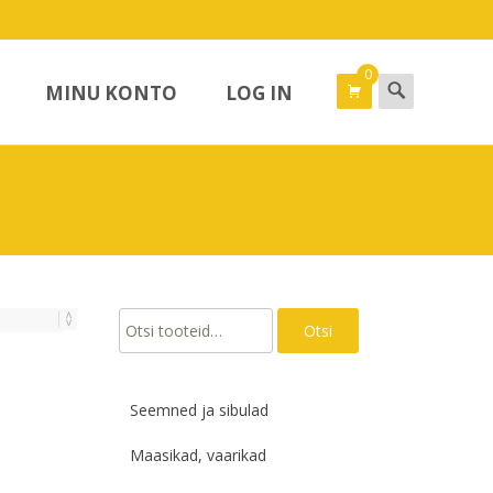
0
Search
MINU KONTO
LOG IN
for:
Otsi:
Otsi
Seemned ja sibulad
Maasikad, vaarikad