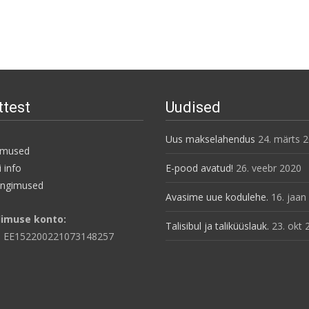
ttest
Uudised
Uus makselahendus
24. märts 
imused
 info
E-pood avatud!
26. veebr 2020
ingimused
Avasime uue kodulehe.
16. jaan
limuse konto:
Talisibul ja taliküüslauk.
23. okt 
: EE152200221073148257