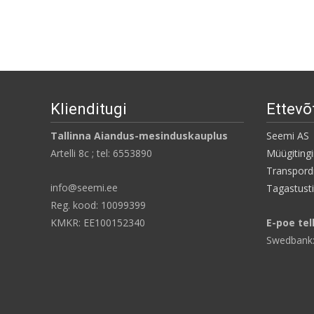
Klienditugi
Ettevõ
Tallinna Aiandus-mesinduskauplus
Seemi AS
Artelli 8c ; tel: 6553890
Müügiting
Transpordi
info@seemi.ee
Tagastust
Reg. kood: 10099399
KMKR: EE100152340
E-poe tel
Swedbank