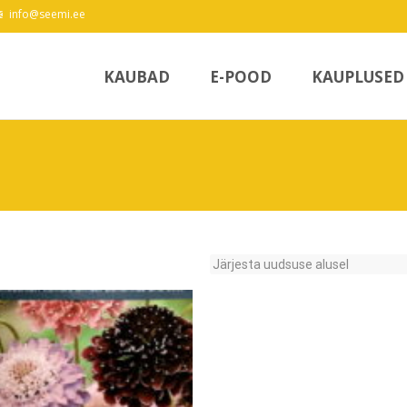
info@seemi.ee
Skip
to
KAUBAD
E-POOD
KAUPLUSED
content