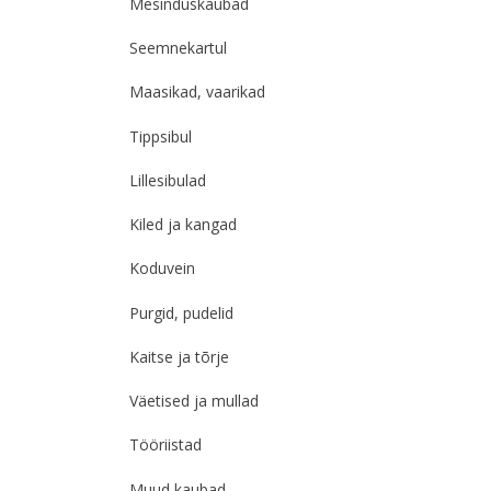
Mesinduskaubad
Seemnekartul
Maasikad, vaarikad
Tippsibul
Lillesibulad
Kiled ja kangad
Koduvein
Purgid, pudelid
Kaitse ja tõrje
Väetised ja mullad
Tööriistad
Muud kaubad