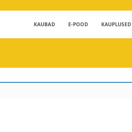
Skip
to
KAUBAD
E-POOD
KAUPLUSED
content