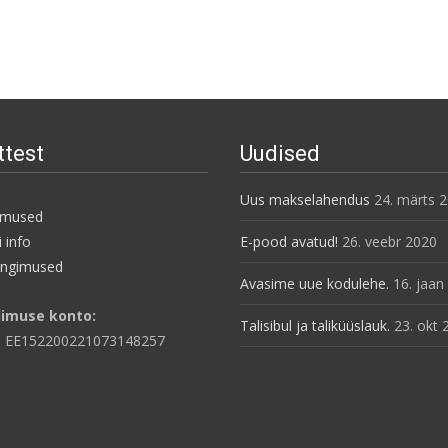
ttest
Uudised
Uus makselahendus
24. märts 
imused
 info
E-pood avatud!
26. veebr 2020
ingimused
Avasime uue kodulehe.
16. jaan
limuse konto:
Talisibul ja taliküüslauk.
23. okt 
: EE152200221073148257