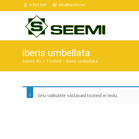
6 553 890
info@seemi.ee
iberis umbellata
Seemi AS
>
Tooted
>
iberis umbellata
Sinu valikutele vastavaid tooteid ei leidu.