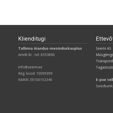
Klienditugi
Ettevõ
Tallinna Aiandus-mesinduskauplus
Seemi AS
Artelli 8c ; tel: 6553890
Müügiting
Transpordi
info@seemi.ee
Tagastust
Reg. kood: 10099399
KMKR: EE100152340
E-poe tel
Swedbank