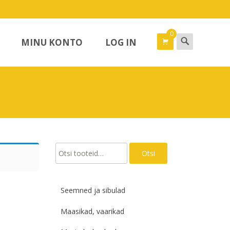
0
Search
MINU KONTO
LOG IN
for:
Otsi:
Otsi
Seemned ja sibulad
Maasikad, vaarikad