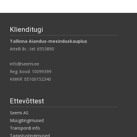
Klienditugi
Tallinna Aiandus-mesinduskauplus
Artelli 8c ; tel: 6553890
info@seemi.ee
Reg. kood: 10099399
KMKR: EE100152340
Ettevõttest
Seemi AS
Müügitingimused
Transpordi info
Tagastustingimused