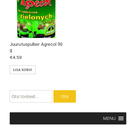
Juurutuspulber Agrecol 90
g
€
4.50
LISA KORVI
Otsi:
Otsi
MENU