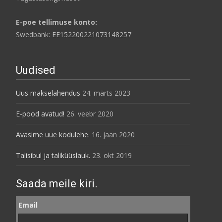
E-poe tellimuse konto:
Swedbank: EE152200221073148257
Uudised
Uus makselahendus
24. märts 2023
E-pood avatud!
26. veebr 2020
Avasime uue kodulehe.
16. jaan 2020
Talisibul ja taliküüslauk.
23. okt 2019
Saada meile kiri.
Email