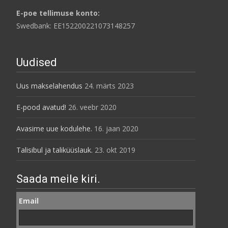
E-poe tellimuse konto:
Swedbank: EE152200221073148257
Uudised
Uus makselahendus
24. märts 2023
E-pood avatud!
26. veebr 2020
Avasime uue kodulehe.
16. jaan 2020
Talisibul ja taliküüslauk.
23. okt 2019
Saada meile kiri.
Email