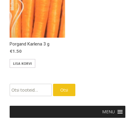
Porgand Karlena 3 g
€
1.50
LISA KORVI
Otsi:
Otsi
MENU