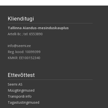
Klienditugi
Tallinna Aiandus-mesinduskauplus
Artelli 8c ; tel: 6553890
info@seemi.ee
Reg. kood: 10099399
KMKR: EE100152340
Ettevõttest
Seemi AS
Müügitingimused
Transpordi info
Tagastustingimused