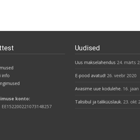
ttest
Uudised
Uus makselahendus
24. märts 
imused
 info
E-pood avatud!
26. veebr 2020
ingimused
Avasime uue kodulehe.
16. jaan
limuse konto:
Talisibul ja taliküüslauk.
23. okt 
: EE152200221073148257