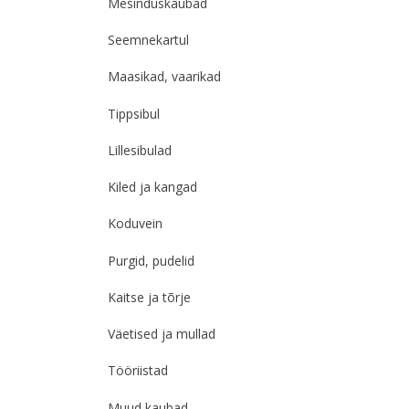
Mesinduskaubad
Seemnekartul
Maasikad, vaarikad
Tippsibul
Lillesibulad
Kiled ja kangad
Koduvein
Purgid, pudelid
Kaitse ja tõrje
Väetised ja mullad
Tööriistad
Muud kaubad