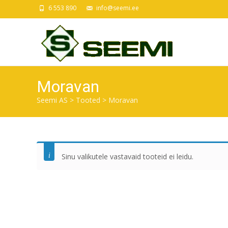
6 553 890
info@seemi.ee
Moravan
Seemi AS
>
Tooted
>
Moravan
Sinu valikutele vastavaid tooteid ei leidu.