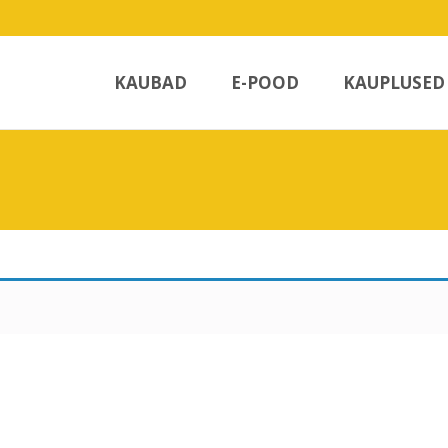
Skip
to
KAUBAD
E-POOD
KAUPLUSED
content