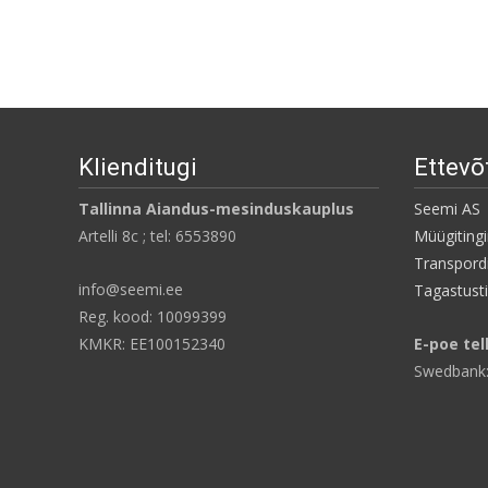
Klienditugi
Ettevõ
Tallinna Aiandus-mesinduskauplus
Seemi AS
Artelli 8c ; tel: 6553890
Müügiting
Transpordi
info@seemi.ee
Tagastust
Reg. kood: 10099399
KMKR: EE100152340
E-poe tel
Swedbank