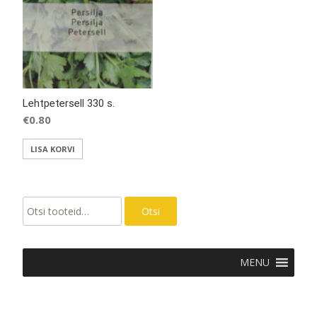
Lehtpetersell 330 s.
€
0.80
LISA KORVI
Otsi:
Otsi
MENU