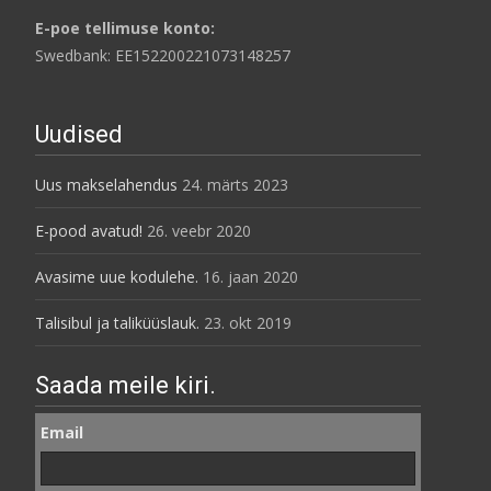
E-poe tellimuse konto:
Swedbank: EE152200221073148257
Uudised
Uus makselahendus
24. märts 2023
E-pood avatud!
26. veebr 2020
Avasime uue kodulehe.
16. jaan 2020
Talisibul ja taliküüslauk.
23. okt 2019
Saada meile kiri.
Email