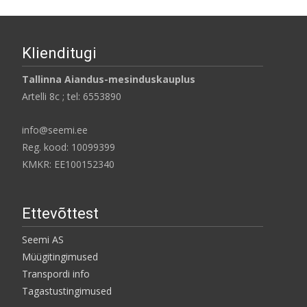
Klienditugi
Tallinna Aiandus-mesinduskauplus
Artelli 8c ; tel: 6553890
info@seemi.ee
Reg. kood: 10099399
KMKR: EE100152340
Ettevõttest
Seemi AS
Müügitingimused
Transpordi info
Tagastustingimused