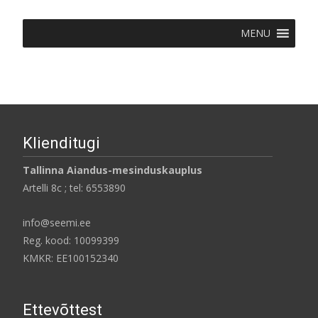
MENU
Klienditugi
Tallinna Aiandus-mesinduskauplus
Artelli 8c ; tel: 6553890
info@seemi.ee
Reg. kood: 10099399
KMKR: EE100152340
Ettevõttest