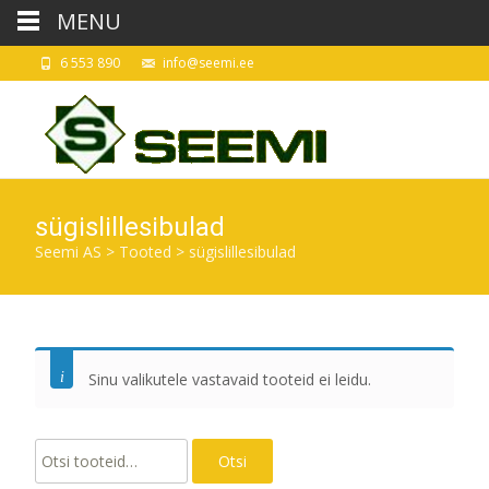
MENU
6 553 890
info@seemi.ee
sügislillesibulad
Seemi AS
>
Tooted
>
sügislillesibulad
Sinu valikutele vastavaid tooteid ei leidu.
Otsi:
Otsi