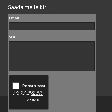
Saada meile kiri.
Email
Sisu
Copyright © Seemi AS
Powered by WordPress
, Theme
i-craft
by TemplatesNext.