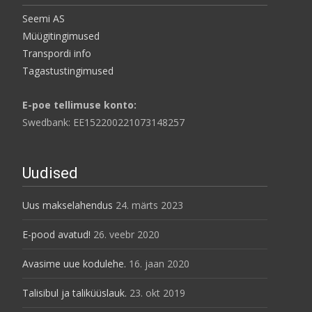
Seemi AS
Müügitingimused
Transpordi info
Tagastustingimused
E-poe tellimuse konto:
Swedbank: EE152200221073148257
Uudised
Uus makselahendus
24. märts 2023
E-pood avatud!
26. veebr 2020
Avasime uue kodulehe.
16. jaan 2020
Talisibul ja taliküüslauk.
23. okt 2019