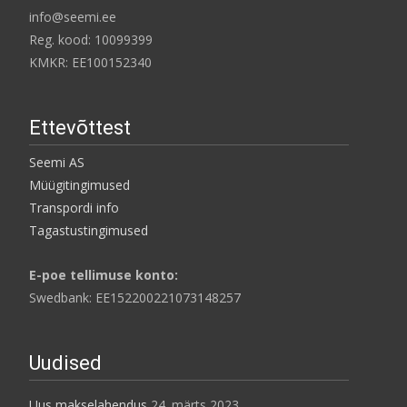
info@seemi.ee
Reg. kood: 10099399
KMKR: EE100152340
Ettevõttest
Seemi AS
Müügitingimused
Transpordi info
Tagastustingimused
E-poe tellimuse konto:
Swedbank: EE152200221073148257
Uudised
Uus makselahendus
24. märts 2023